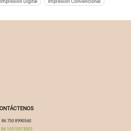
Impresión Digital
Impresión Convencional
ONTÁCTENOS
86 750 8990560

86 15015013003