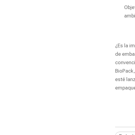
Obje
ambi
¿Es la i
de embala
convenci
BioPack,
esté lan
empaque 