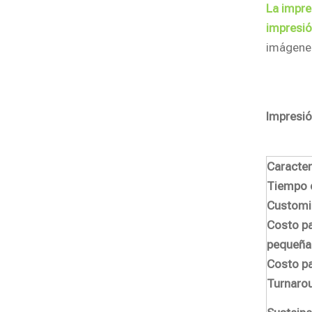
La impre
impresió
imágenes
Impresió
Caracter
Tiempo 
Customi
Costo pa
pequeña
Costo pa
Turnaro