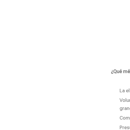
¿Qué mét
La e
Volu
gran
Comp
Pres