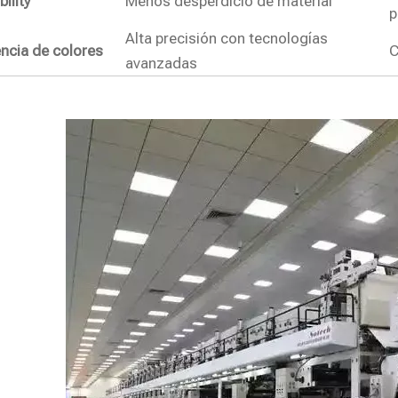
ility
Menos desperdicio de material
p
Alta precisión con tecnologías
ncia de colores
C
avanzadas