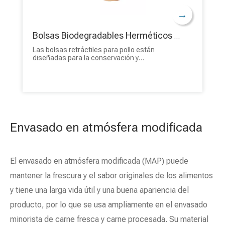
→
Bolsas Biodegradables Herméticos Termosellados Del Encogimiento Del Pollo De La Barrera Segura De La Comida Caliente De La Venta
Las bolsas retráctiles para pollo están
diseñadas para la conservación y
presentación efectiva de pollo y otros
productos avícolas. Estas bolsas están
hechas de materiales seguros para los
alimentos y las utilizan comúnmente los
productores, procesadores y cocineros
domésticos de aves para empaquetar y
almacenar aves de una manera que mantenga
la frescura, evite quemaduras por congelación
Envasado en atmósfera modificada
y mejore la presentación del producto. ¡Solicita
presupuesto de nuestras bolsas retráctiles
biodegradables de alta barrera para pollo de
BioPack!
El envasado en atmósfera modificada (MAP) puede
mantener la frescura y el sabor originales de los alimentos
y tiene una larga vida útil y una buena apariencia del
producto, por lo que se usa ampliamente en el envasado
minorista de carne fresca y carne procesada. Su material