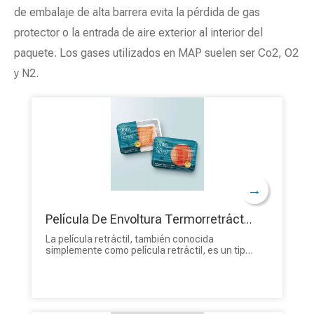
de embalaje de alta barrera evita la pérdida de gas
protector o la entrada de aire exterior al interior del
paquete. Los gases utilizados en MAP suelen ser Co2, O2
y N2.
→
Película De Envoltura Termorretráctil Impresa Personalizada De Plástico Verde Reciclable Al Por Mayor Para Alimentos
La película retráctil, también conocida
simplemente como película retráctil, es un tipo
de material de embalaje que se contrae
firmemente sobre los productos cuando se
aplica calor. Se utiliza comúnmente para
envolver y proteger diversos artículos,
proporcionando un sello seguro y a prueba de