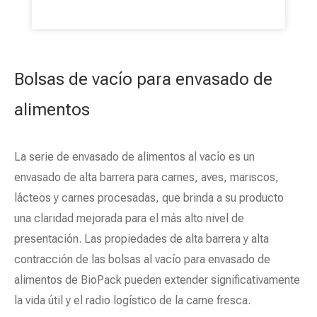
alimenticios frescos, como carne, mariscos y
queso. Esta tecnología de envasado consiste
en colocar el producto sobre una bandeja
preformada o superficie plana y luego cubrirlo
con una película de plástico transparente.
¡Solicite hoy mismo un presupuesto de nuestra
película para envasado al vacío skin de alta
Bolsas de vacío para envasado de
calidad de BioPack!
alimentos
La serie de envasado de alimentos al vacío es un
envasado de alta barrera para carnes, aves, mariscos,
lácteos y carnes procesadas, que brinda a su producto
una claridad mejorada para el más alto nivel de
presentación. Las propiedades de alta barrera y alta
contracción de las bolsas al vacío para envasado de
alimentos de BioPack pueden extender significativamente
la vida útil y el radio logístico de la carne fresca.