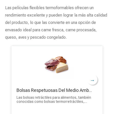
Las películas flexibles termoformables ofrecen un
rendimiento excelente y pueden lograr la más alta calidad
del producto, lo que las convierte en una opción de
envasado ideal para carne fresca, carne procesada,
queso, aves y pescado congelado.
→
Bolsas Respetuosas Del Medio Ambiente De Comida Del Plástico Termorretráctil De Alta Protección Segura De Barrera De Comida Para La Carne
Las bolsas retráctiles para alimentos, también
conocidas como bolsas termorretráctiles,
están diseñadas para conservar y envasar
diversos alimentos. Estas bolsas suelen estar
hechas de materiales aptos para alimentos y