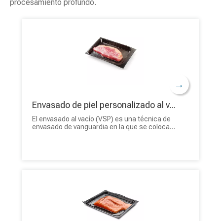
procesamiento profundo.
→
Envasado de piel personalizado al vacío de alta barrera para carnes
El envasado al vacío (VSP) es una técnica de
envasado de vanguardia en la que se coloca
una película transparente y flexible sobre el
producto y se sella a un soporte rígido,
adaptándose firmemente a la forma del
producto. Solicite una cotización de nuestro
envasado al vacío personalizado de BioPack.