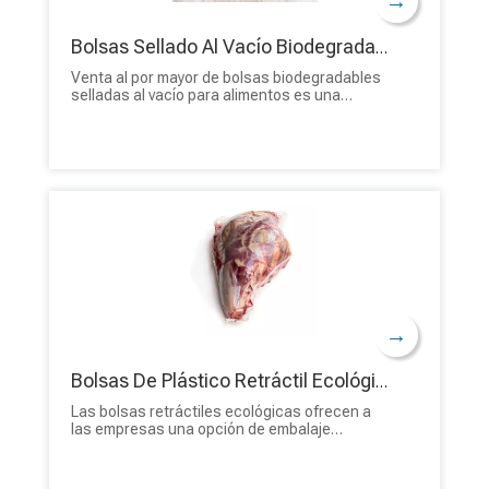
→
Bolsas Sellado Al Vacío Biodegradables Al Por Mayor A Prueba De Humedad Laminadas Ecológicas Para Alimentos
Venta al por mayor de bolsas biodegradables
selladas al vacío para alimentos es una
excelente manera de ahorrar dinero y
garantizar un suministro constante de bolsas
para su negocio. Con la creciente demanda de
soluciones de embalaje ecológicas, tenemos
muchas opciones disponibles para satisfacer
sus necesidades. ¡Obtenga una muestra
gratis de BioPack!
→
Bolsas De Plástico Retráctil Ecológicas De Barrera Barata Al Por Mayor De Fábrica Para Envasado De Carne
Las bolsas retráctiles ecológicas ofrecen a
las empresas una opción de embalaje
responsable y sostenible, permitiéndoles
contribuir positivamente a la conservación del
medio ambiente y al mismo tiempo satisfacer