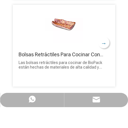
Esta característica es particularmente útil
para cocinas ocupadas y establecimientos de
servicio de alimentos, ya que simplifica el
proceso de cocción y reduce el tiempo de
preparación.
→
Bolsas Retráctiles Para Cocinar Con Barrera De Envoltura De Película Multicapa Segura Para Alimentos
Las bolsas retráctiles para cocinar de BioPack
están hechas de materiales de alta calidad y
aptos para alimentos. Estas bolsas no
contienen productos químicos nocivos, lo que
garantiza que sus alimentos no estén
contaminados y sean seguros para el
consumo.
WhatsApp
Email
¿No encontró la solución adecuada
para el envasado de carne?