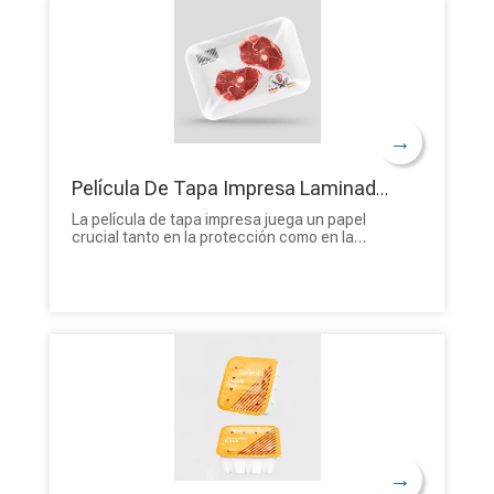
manipulaciones. ¡Solicita presupuesto de
nuestras bolsas para alimentos selladas al
vacío de origen vegetal de BioPack!
→
Película De Tapa Impresa Laminada Pelable Sostenible Al Por Mayor Para Proveedor De Carne China
La película de tapa impresa juega un papel
crucial tanto en la protección como en la
promoción de los productos. Combina los
aspectos funcionales del sellado seguro con
los beneficios de marketing de una marca
visualmente atractiva. ¡No dudes en
comunicarte con nuestro equipo hoy y elegir
un empaque sustentable con BioPack!
→