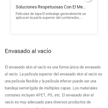
Soluciones Respetuosas Con El Medio Ambiente Embalaje De Películas De Tapa De PET Laminadas Impresas Personalizadas
Películas de tapa El embalaje generalmente se
aplica en la parte superior del contenedor,
sellando el contenido y brindando diversos
beneficios, incluida la preservación de la
frescura, la protección del producto y la
visibilidad de la marca. ¡No dude en
comunicarse hoy y elegir un embalaje
sostenible con BioPack!
Envasado al vacío
El envasado skin al vacío es una forma única de envasado
al vacío. La película superior del envasado skin al vacío es
una película flexible y la película inferior puede ser una
bandeja semirrígida de múltiples capas. Los materiales
comunes incluyen APET, PS, etc. El envasado skin al
vacío es muy adecuado para diversos productos de