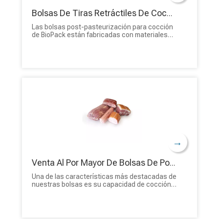
Bolsas De Tiras Retráctiles De Cocción Post-pasteurización De Grado Alimenticio Para Alimentos
Las bolsas post-pasteurización para cocción
de BioPack están fabricadas con materiales
de alta calidad que brindan resistencia y
durabilidad excepcionales. Estas bolsas están
diseñadas para soportar las rigurosas
demandas de los entornos de procesamiento
de alimentos comerciales, lo que garantiza
que sus productos permanezcan intactos y
bien protegidos durante todo su ciclo de vida.
→
Venta Al Por Mayor De Bolsas De Post-pasteurización Para Barcos De Cocción Retráctil Al Vacío De Barrera
Una de las características más destacadas de
nuestras bolsas es su capacidad de cocción.
Estas bolsas de post-pasteurización para
cocción están diseñadas para soportar altas
temperaturas, lo que permite cocinar los
alimentos directamente dentro del empaque.