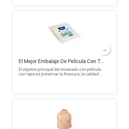
tienen propiedades únicas que las hacen
particularmente adecuadas para su uso en la
industria alimentaria. ¡Solicita presupuesto de
nuestras bolsas retráctiles para alimentos de
alta barrera de BioPack!
→
El Mejor Embalaje De Película Con Tapa Troquelada Compostable Personalizada De Calidad Alimentaria Para Queso Congelado
El objetivo principal del envasado con película
con tapa es preservar la frescura, la calidad y
la vida útil del queso y, al mismo tiempo, brindar
comodidad a los consumidores. ¡Solicita
cotización de nuestros envases film tapa
ecológicos de BioPack!