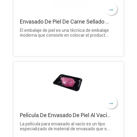
→
Envasado De Piel De Carne Sellado Al Vacío Y Respetuoso Con El Medio Ambiente Para Salmón
El embalaje de piel es una técnica de embalaje
moderna que consiste en colocar el producto
sobre un soporte rígido, normalmente una
bandeja de cartón o plástico, y luego cubrirlo
con una película transparente. La película se
calienta y se sella herméticamente al vacío
alrededor del producto, creando una segunda
piel. Este método no sólo mejora el atractivo
visual del producto sino que también extiende
significativamente su vida útil.
→
Película De Envasado De Piel Al Vacío Para Carne De Res Con Sellado Térmico De Barrera
La película para envasado al vacío es un tipo
especializado de material de envasado que se
utiliza para extender la vida útil de productos