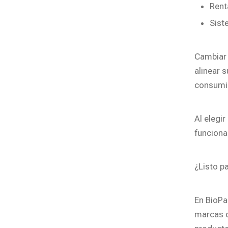
Rent
Sist
Cambiar 
alinear 
consumid
Al elegi
funciona
¿Listo p
En BioPa
marcas d