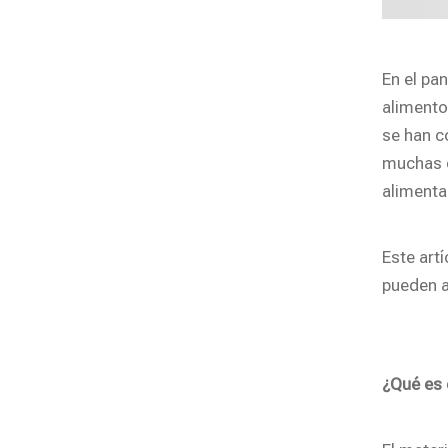
En el pa
alimento
se han c
muchas e
alimenta
Este art
pueden a
¿Qué es 