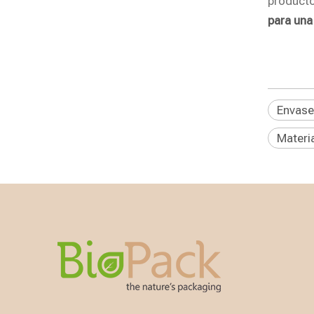
producto
para una
Envase
Materi