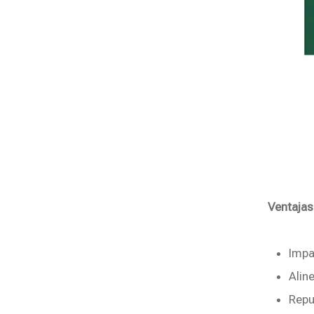
Ventajas
Impa
Alin
Repu