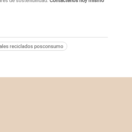
res de sostenibilidad.
Contáctenos hoy mismo
ales reciclados posconsumo