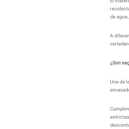
El mater
recolect
de agua,
A difere
verteder
¿Son seg
Una de l
envasado
Cumplimi
estricta
desconta