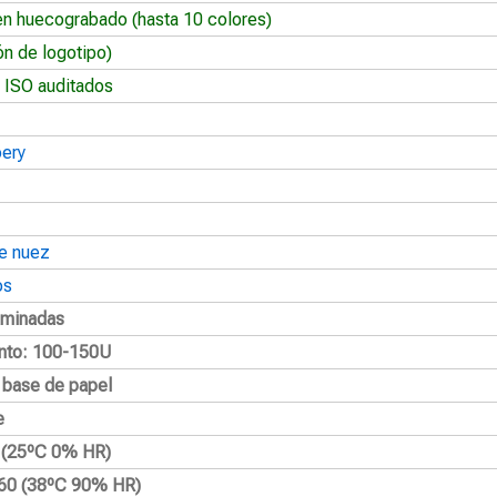
en huecograbado (hasta 10 colores)
ón de logotipo)
 ISO auditados
oery
e nuez
os
aminadas
nto: 100-150U
a base de papel
e
2 (25ºC 0% HR)
60 (38ºC 90% HR)