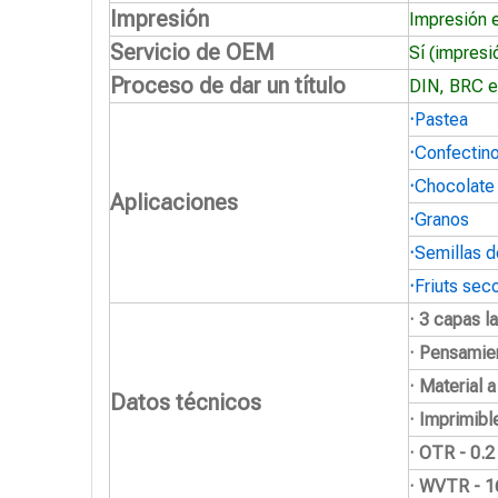
Impresión
Impresión 
Servicio de OEM
Sí (impresi
Proceso de dar un título
DIN, BRC e
·
Pastea
·
Confectin
·
Chocolate
Aplicaciones
·
Granos
·
Semillas d
·
Friuts sec
· 3 capas l
· Pensamie
· Material 
Datos técnicos
· Imprimibl
· OTR - 0.
· WVTR - 1