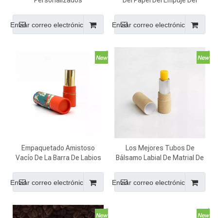
Personalizados
Del Papel Del Empuje Del
Compostables De Diseño
Papel De Kraft Del Cilindro Del
Innovador Para Cosméticos
Diseño De La Impresión En
Enviar correo electrónico
Enviar correo electrónico
Color
Empaquetado Amistoso
Los Mejores Tubos De
Vacío De La Barra De Labios
Bálsamo Labial De Matrial De
Del Tubo Del Papel De La
Papel Personalizados Y
Cartulina Del Cilindro De Eco
Ecológicos
Enviar correo electrónico
Enviar correo electrónico