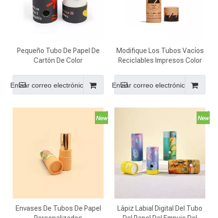
Pequeño Tubo De Papel De
Modifique Los Tubos Vacíos
Cartón De Color
Reciclables Impresos Color
Personalizado Ecológico
Del Protector Labial Del Papel
Para Cartucho Vape
De La Cartulina Para
Enviar correo electrónico
Enviar correo electrónico
Requisitos Particulares
Envases De Tubos De Papel
Lápiz Labial Digital Del Tubo