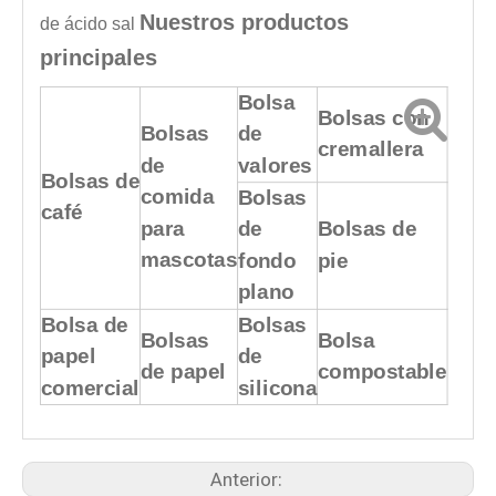
Nuestros productos
de ácido
sal
principales
Bolsa
Bolsas con
Bolsas
de
cremallera
de
valores
Bolsas de
comida
Bolsas
café
para
de
Bolsas de
mascotas
fondo
pie
plano
Bolsa de
Bolsas
Bolsas
Bolsa
papel
de
de papel
compostable
comercial
silicona
Anterior: