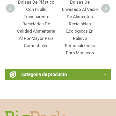
e Plástico
Bolsas De
Embalaje De Bolsa
Fuelle
Envasado Al Vacío
Retráctil De Vacío
parente
De Alimentos
De Plástico
adas De
Reciclables
Reciclado Seguro
Alimentaria
Ecológicas En
Para Alimentos
ayor Para
Relieve
Para Carne
tibles
Personalizadas
Para Mariscos
categoria de producto