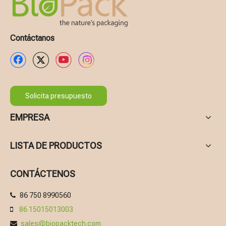
Contáctanos
Solicita presupuesto
EMPRESA
LISTA DE PRODUCTOS
CONTÁCTENOS
86 750 8990560

86 15015013003

sales@biopacktech.com
