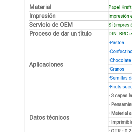
Material
Papel Kraft
Impresión
Impresión 
Servicio de OEM
Sí (impresi
Proceso de dar un título
DIN, BRC e
·
Pastea
·
Confectin
·
Chocolate
Aplicaciones
·
Granos
·
Semillas d
·
Friuts sec
· 3 capas l
· Pensamie
· Material 
Datos técnicos
· Imprimibl
· OTR - 0.