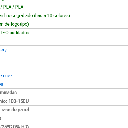
 / PLA / PLA
en huecograbado (hasta 10 colores)
ón de logotipo)
 ISO auditados
oery
e nuez
os
aminadas
nto: 100-150U
a base de papel
e
2 (25ºC 0% HR)