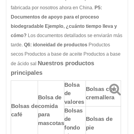
fabricada por nosotros ahora en China.
P5:
Documentos de apoyo para el proceso
biodegradable Ejemplo, ¿cuánto tiempo lleva y
cómo?
Los documentos detallados se enviarán más
tarde.
Q6: idoneidad de productos
Productos
secos
Productos a base de aceite
Productos a base
Nuestros productos
de ácido
sal
principales
Bolsa
Bolsas con
de
Bolsa de
cremallera
valores
Bolsas de
comida
Bolsas
café
para
de
Bolsas de
mascotas
fondo
pie