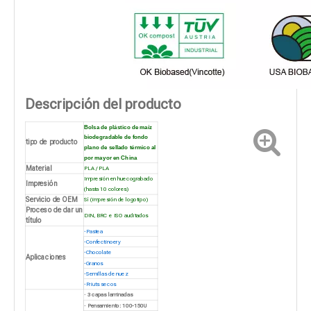
Descripción del producto
Bolsa de plástico de maíz
biodegradable de fondo
tipo de producto
plano de sellado térmico al
por mayor en China
Material
PLA / PLA
Impresión en huecograbado
Impresión
(hasta 10 colores)
Servicio de OEM
Sí (impresión de logotipo)
Proceso de dar un
DIN, BRC e ISO auditados
título
·
Pastea
·
Confectinoery
·
Chocolate
Aplicaciones
·
Granos
·
Semillas de nuez
·
Friuts secos
· 3 capas laminadas
· Pensamiento: 100-150U