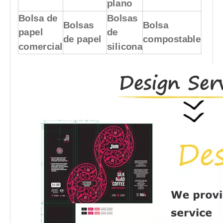
plano
Bolsa de
Bolsas
Bolsas
Bolsa
papel
de
de papel
compostable
comercial
silicona