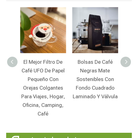
ro De
Bolsas De Café
Bolsas De Café
Papel
Negras Mate
Biodegradables
Des
Con
Sostenibles Con
Personalizadas
Uni
antes
Fondo Cuadrado
Con Cierre De
Cer
Hogar,
Laminado Y Válvula
Cremallera Y
Bol
ping,
Pedido Mínimo
Comp
Bajo Al Por Mayor
P