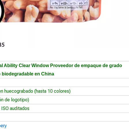
l Ability Clear Window Proveedor de empaque de grado
o biodegradable en China
en huecograbado (hasta 10 colores)
ón de logotipo)
 ISO auditados
oery