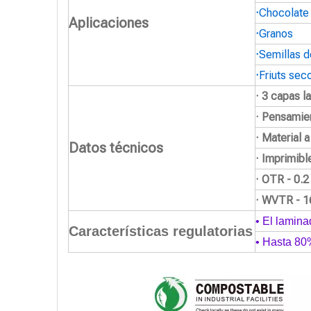
·
Chocolate
Aplicaciones
·
Granos
·
Semillas d
·
Friuts sec
· 3 capas l
· Pensamie
· Material 
Datos técnicos
· Imprimibl
· OTR - 0.
· WVTR - 1
• El lamina
Características regulatorias
• Hasta 80