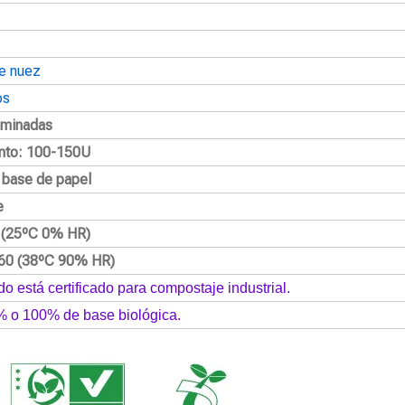
e nuez
os
aminadas
nto: 100-150U
a base de papel
e
2 (25ºC 0% HR)
60 (38ºC 90% HR)
do está certificado para compostaje industrial.
% o 100% de base biológica.