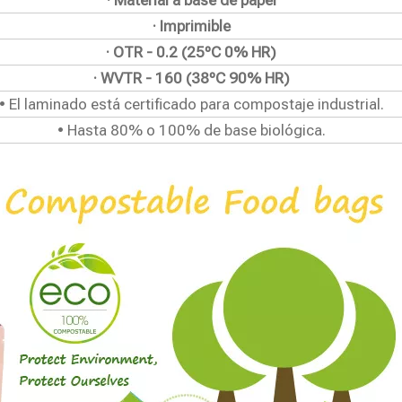
· Material a base de papel
· Imprimible
· OTR - 0.2 (25ºC 0% HR)
· WVTR - 160 (38ºC 90% HR)
• El laminado está certificado para compostaje industrial.
• Hasta 80% o 100% de base biológica.