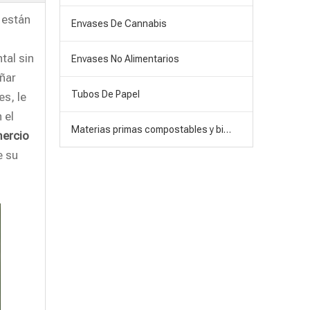
 están
Envases De Cannabis
tal sin
Envases No Alimentarios
ñar
Tubos De Papel
s, le
 el
Materias primas compostables y biodegradables
mercio
e su