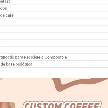
uetas)
ados
de café
s
rtificado para Reciclaje o Compostaje.
de base biológica