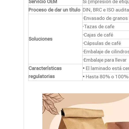
Servicio OEM
Sí (impresión de etiq
Proceso de dar un título
DIN, BRC e ISO audit
·
Envasado de granos 
·
Tazas de cafe
·
Cajas de café
Soluciones
·
Cápsulas de café
·
Embalaje de cilindro
·
Embalaje para llevar
Características
• El laminado está ce
regulatorias
• Hasta 80% o 100% 