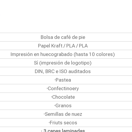
Bolsa de café de pie
Papel Kraft / PLA / PLA
Impresión en huecograbado (hasta 10 colores)
Sí (impresión de logotipo)
DIN, BRC e ISO auditados
·
Pastea
·
Confectinoery
·
Chocolate
·
Granos
·
Semillas de nuez
·
Friuts secos
· 3 capas laminadas