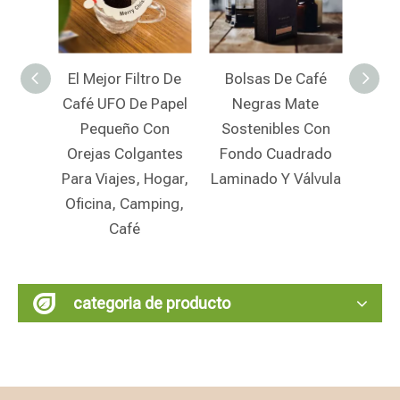
ro De
Bolsas De Café
Bolsas De Café
Papel
Negras Mate
Biodegradables
Des
Con
Sostenibles Con
Personalizadas
Uni
antes
Fondo Cuadrado
Con Cierre De
Cer
Hogar,
Laminado Y Válvula
Cremallera Y
Bol
ping,
Pedido Mínimo
Comp
Bajo Al Por Mayor
P
categoria de producto