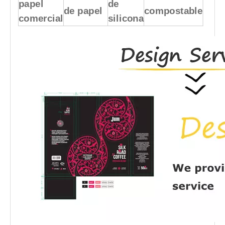
papel
de
de papel
compostable
comercial
silicona