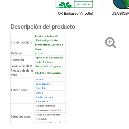
Descripción del producto
Fábrica de bolsas de
plástico degradables
tipo de producto
compostables Ziplock de
China
Material
PLA / PLA
Impresión en huecograbado
Impresión
(hasta 10 colores)
Servicio de OEM
Sí (impresión de logotipo)
Proceso de dar un
DIN, BRC e ISO auditados
título
·
Pastea
·
Confectinoery
·
Chocolate
Aplicaciones
·
Granos
·
Semillas de nuez
·
Friuts secos
· 3 capas laminadas
· Pensamiento: 100-150U
· Material a base de papel
Datos técnicos
· Imprimible
· OTR - 0.2 (25ºC 0% HR)
· WVTR - 160 (38ºC 90% HR)