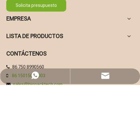
Solicita presupuesto
EMPRESA
LISTA DE PRODUCTOS
CONTÁCTENOS
86 750 8990560

86 15015013003

WhatsApp
Email
sales@biopacktech.com

Jiangmen, Guangdong, 529000, China

Proveedor de envases ecológicos - OrganicBiopack
Fabricante de Bolsas de Café - MST PACK