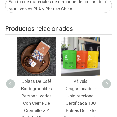
Fábrica de materiales de empaque de bolsas de té
reutilizables PLA y Pbat en China
Productos relacionados
Café
Válvula
Empaquetado De
Bol
bles
Desgasificadora
Café De Papel De
Kr
adas
Unidireccional
Arroz
Bio
e De
Certificada 100
Biodegradable Con
V
a Y
Bolsas De Café
Tapa De Cremallera
Crema