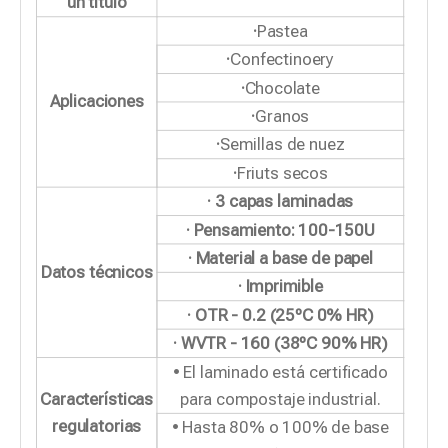
un título
·
Pastea
·
Confectinoery
·
Chocolate
Aplicaciones
·
Granos
·
Semillas de nuez
·
Friuts secos
· 3 capas laminadas
· Pensamiento: 100-150U
· Material a base de papel
Datos técnicos
· Imprimible
· OTR - 0.2 (25ºC 0% HR)
· WVTR - 160 (38ºC 90% HR)
• El laminado está certificado
Características
para compostaje industrial.
regulatorias
• Hasta 80% o 100% de base