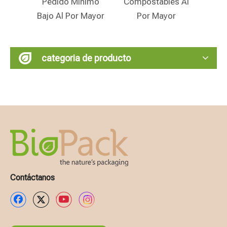
nimo
Compostables Al
Barata Para Venta
A
 Mayor
Por Mayor
Al Por Menor
categoria de producto
Contáctanos