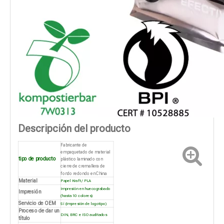
Descripción del producto
Fabricante de
empaquetado de material
tipo de producto
plástico laminado con
cierre de cremallera de
fondo redondo en China
Material
Papel Kraft / PLA
Impresión en huecograbado
Impresión
(hasta 10 colores)
Servicio de OEM
Sí (impresión de logotipo)
Proceso de dar un
DIN, BRC e ISO auditados
título