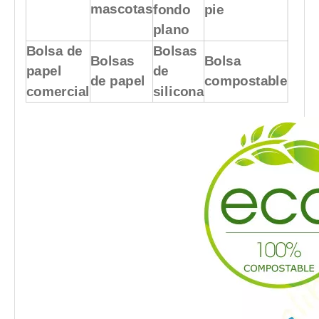
mascotas
fondo
pie
plano
Bolsa de
Bolsas
Bolsas
Bolsa
papel
de
de papel
compostable
comercial
silicona