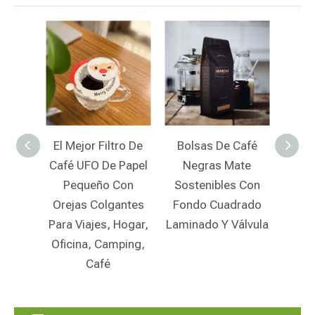
ro De
Bolsas De Café
Bolsas De Café
Papel
Negras Mate
Biodegradables
Des
Con
Sostenibles Con
Personalizadas
Uni
antes
Fondo Cuadrado
Con Cierre De
Cer
Hogar,
Laminado Y Válvula
Cremallera Y
Bol
ping,
Pedido Mínimo
Comp
Bajo Al Por Mayor
P