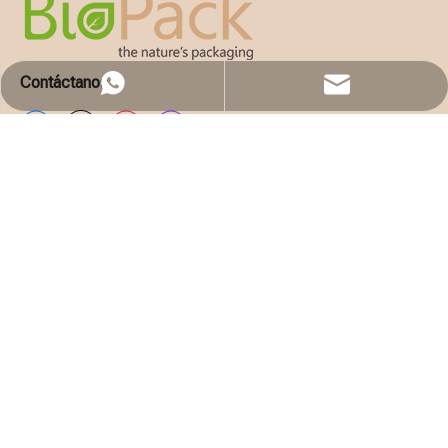
Contáctanos
WhatsApp
Email
Solicita presupuesto
EMPRESA
LISTA DE PRODUCTOS
CONTÁCTENOS
86 750 8990560

86 15015013003
