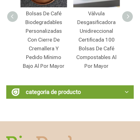
 Café
Válvula
Empaquetado De
Bo
ables
Desgasificadora
Café De Papel De
K
zadas
Unidireccional
Arroz
Bi
e De
Certificada 100
Biodegradable Con
ra Y
Bolsas De Café
Tapa De Cremallera
Crema
nimo
Compostables Al
Barata Para Venta
A
 Mayor
Por Mayor
Al Por Menor
categoria de producto