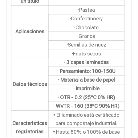
un título
·
Pastea
·
Confectinoery
·
Chocolate
Aplicaciones
·
Granos
·
Semillas de nuez
·
Friuts secos
· 3 capas laminadas
· Pensamiento: 100-150U
· Material a base de papel
Datos técnicos
· Imprimible
· OTR - 0.2 (25ºC 0% HR)
· WVTR - 160 (38ºC 90% HR)
• El laminado está certificado
Características
para compostaje industrial.
regulatorias
• Hasta 80% o 100% de base