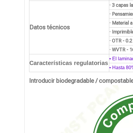
· 3 capas l
· Pensamie
· Material 
Datos técnicos
· Imprimibl
· OTR - 0.
· WVTR - 1
• El lamina
Características regulatorias
• Hasta 80
Introducir biodegradable / compostabl