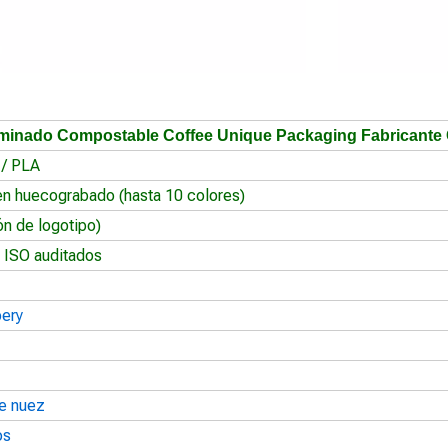
laminado Compostable Coffee Unique Packaging Fabricante
 / PLA
en huecograbado (hasta 10 colores)
ón de logotipo)
 ISO auditados
oery
e nuez
os