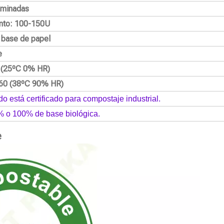
aminadas
nto: 100-150U
a base de papel
e
2 (25ºC 0% HR)
60 (38ºC 90% HR)
do está certificado para compostaje industrial.
% o 100% de base biológica.
e