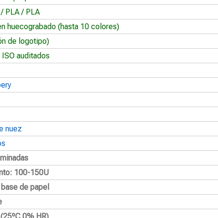
 / PLA / PLA
en huecograbado (hasta 10 colores)
ón de logotipo)
 ISO auditados
oery
e nuez
os
aminadas
nto: 100-150U
a base de papel
e
2 (25ºC 0% HR)