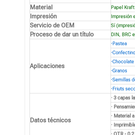
Material
Papel Kraft
Impresión
Impresión 
Servicio de OEM
Sí (impresi
Proceso de dar un título
DIN, BRC e
·
Pastea
·
Confectin
·
Chocolate
Aplicaciones
·
Granos
·
Semillas d
·
Friuts sec
· 3 capas l
· Pensamie
· Material 
Datos técnicos
· Imprimibl
· OTR - 0.