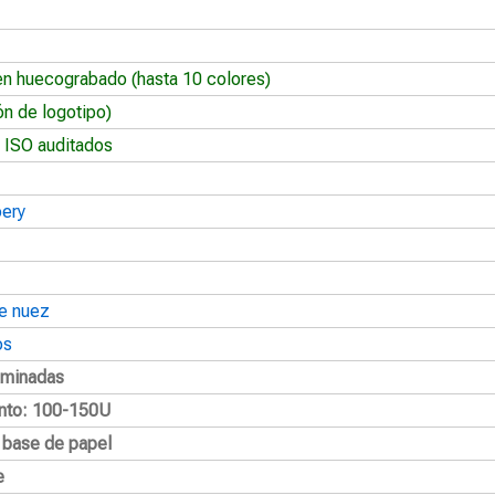
en huecograbado (hasta 10 colores)
ón de logotipo)
 ISO auditados
oery
e nuez
os
aminadas
nto: 100-150U
a base de papel
e