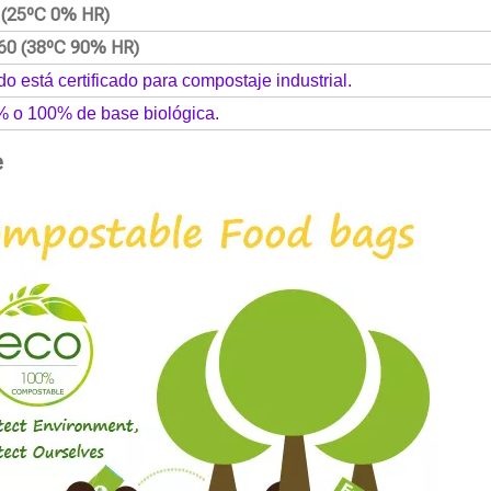
2 (25ºC 0% HR)
60 (38ºC 90% HR)
do está certificado para compostaje industrial.
% o 100% de base biológica.
e