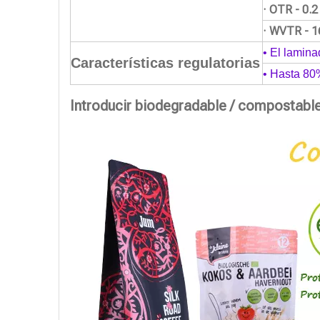
· OTR - 0.
· WVTR - 1
• El lamina
Características regulatorias
• Hasta 80
Introducir biodegradable / compostabl