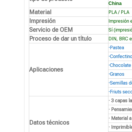
China
Material
PLA / PLA
Impresión
Impresión 
Servicio de OEM
Sí (impresi
Proceso de dar un título
DIN, BRC e
·
Pastea
·
Confectin
·
Chocolate
Aplicaciones
·
Granos
·
Semillas d
·
Friuts sec
· 3 capas l
· Pensamie
· Material 
Datos técnicos
· Imprimibl