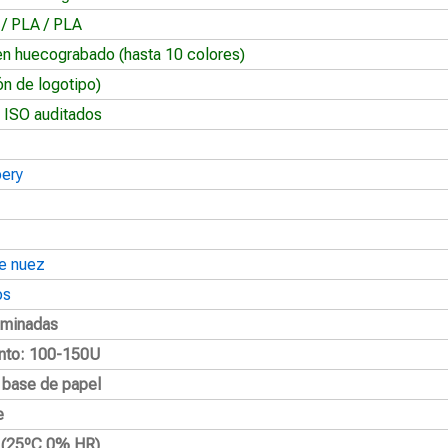
 / PLA / PLA
en huecograbado (hasta 10 colores)
ón de logotipo)
 ISO auditados
oery
e nuez
os
aminadas
nto: 100-150U
a base de papel
e
2 (25ºC 0% HR)