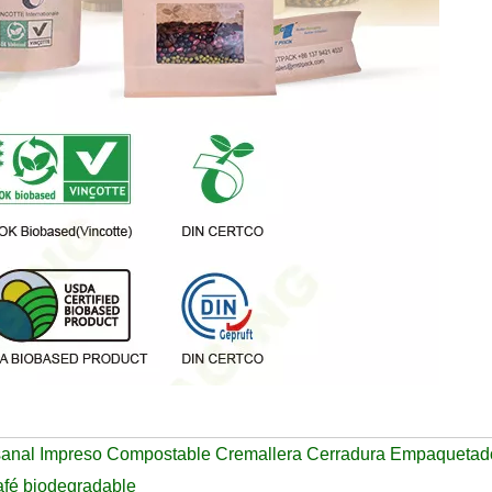
sanal Impreso Compostable Cremallera Cerradura Empaquetad
afé biodegradable