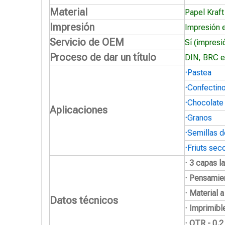
Material
Papel Kraft
Impresión
Impresión 
Servicio de OEM
Sí (impresi
Proceso de dar un título
DIN, BRC e
·
Pastea
·
Confectin
·
Chocolate
Aplicaciones
·
Granos
·
Semillas d
·
Friuts sec
· 3 capas l
· Pensamie
· Material 
Datos técnicos
· Imprimibl
· OTR - 0.