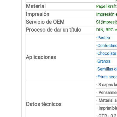
Material
Papel Kraft
Impresión
Impresión 
Servicio de OEM
Sí (impresi
Proceso de dar un título
DIN, BRC e
·
Pastea
·
Confectin
·
Chocolate
Aplicaciones
·
Granos
·
Semillas d
·
Friuts sec
· 3 capas l
· Pensamie
· Material 
Datos técnicos
· Imprimibl
· OTR - 0.