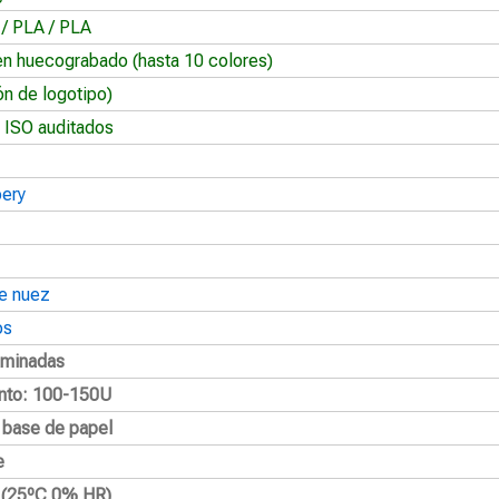
 / PLA / PLA
en huecograbado (hasta 10 colores)
ón de logotipo)
 ISO auditados
oery
e nuez
os
aminadas
nto: 100-150U
a base de papel
e
2 (25ºC 0% HR)