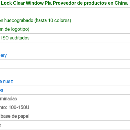
p Lock Clear Window Pla Proveedor de productos en China
en huecograbado (hasta 10 colores)
ón de logotipo)
 ISO auditados
oery
e nuez
os
aminadas
nto: 100-150U
a base de papel
e