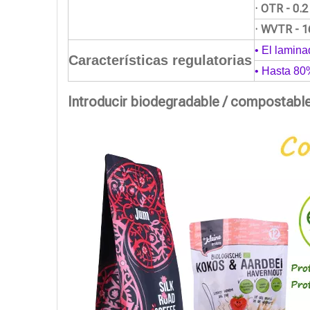
· OTR - 0.
· WVTR - 1
• El lamina
Características regulatorias
• Hasta 80
Introducir biodegradable / compostabl