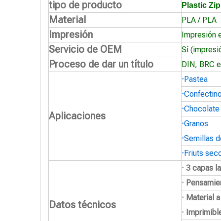
tipo de producto
Plastic Zi
Material
PLA / PLA
Impresión
Impresión 
Servicio de OEM
Sí (impresi
Proceso de dar un título
DIN, BRC e
·
Pastea
·
Confectin
·
Chocolate
Aplicaciones
·
Granos
·
Semillas d
·
Friuts sec
· 3 capas l
· Pensamie
· Material 
Datos técnicos
· Imprimibl