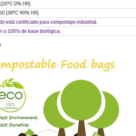
2 (25ºC 0% HR)
60 (38ºC 90% HR)
do está certificado para compostaje industrial.
% o 100% de base biológica.
e