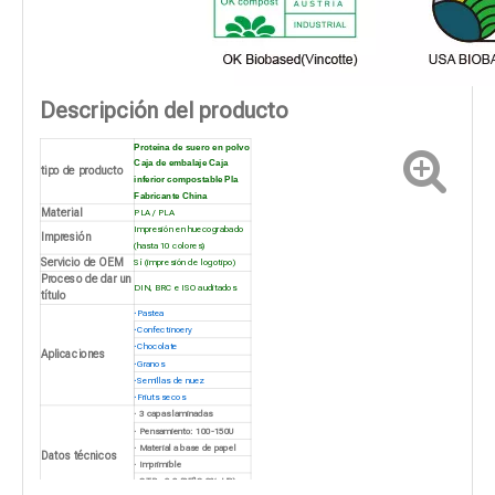
Descripción del producto
Proteína de suero en polvo
Caja de embalaje Caja
tipo de producto
inferior compostable Pla
Fabricante China
Material
PLA / PLA
Impresión en huecograbado
Impresión
(hasta 10 colores)
Servicio de OEM
Sí (impresión de logotipo)
Proceso de dar un
DIN, BRC e ISO auditados
título
·
Pastea
·
Confectinoery
·
Chocolate
Aplicaciones
·
Granos
·
Semillas de nuez
·
Friuts secos
· 3 capas laminadas
· Pensamiento: 100-150U
· Material a base de papel
Datos técnicos
· Imprimible
· OTR - 0.2 (25ºC 0% HR)