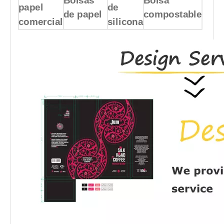
Bolsas
Bolsa
papel
de
de papel
compostable
comercial
silicona