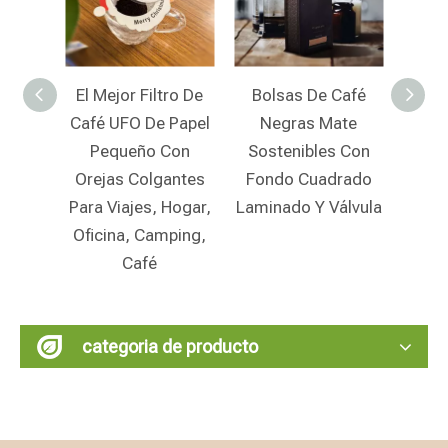
ro De
Bolsas De Café
Bolsas De Café
Papel
Negras Mate
Biodegradables
Des
Con
Sostenibles Con
Personalizadas
Uni
antes
Fondo Cuadrado
Con Cierre De
Cer
Hogar,
Laminado Y Válvula
Cremallera Y
Bol
ping,
Pedido Mínimo
Comp
Bajo Al Por Mayor
P
categoria de producto