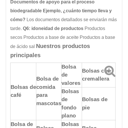
Documentos de apoyo para el proceso
biodegradable Ejemplo, ¿cuánto tiempo lleva y
cómo?
Los documentos detallados se enviarán más
tarde.
Q6: idoneidad de productos
Productos
secos
Productos a base de aceite
Productos a base
Nuestros productos
de ácido
sal
principales
Bolsa
Bolsas con
de
Bolsa de
cremallera
valores
Bolsas de
comida
Bolsas
café
para
de
Bolsas de
mascotas
fondo
pie
plano
Bolsa de
Bolsas