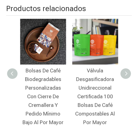
Productos relacionados
Café
Válvula
Empaquetado De
Bol
bles
Desgasificadora
Café De Papel De
Kr
adas
Unidireccional
Arroz
Bio
e De
Certificada 100
Biodegradable Con
V
a Y
Bolsas De Café
Tapa De Cremallera
Crema
nimo
Compostables Al
Barata Para Venta
A
 Mayor
Por Mayor
Al Por Menor