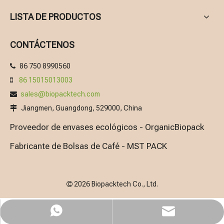
LISTA DE PRODUCTOS
CONTÁCTENOS
86 750 8990560

86 15015013003

sales@biopacktech.com

Jiangmen, Guangdong, 529000, China

Proveedor de envases ecológicos - OrganicBiopack
Fabricante de Bolsas de Café - MST PACK
2026 Biopacktech Co., Ltd.

WhatsApp
Email