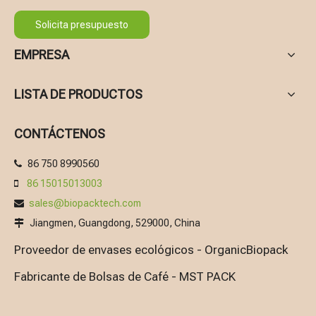
Solicita presupuesto
EMPRESA
LISTA DE PRODUCTOS
CONTÁCTENOS
86 750 8990560

86 15015013003

sales@biopacktech.com

Jiangmen, Guangdong, 529000, China

Proveedor de envases ecológicos - OrganicBiopack
Fabricante de Bolsas de Café - MST PACK