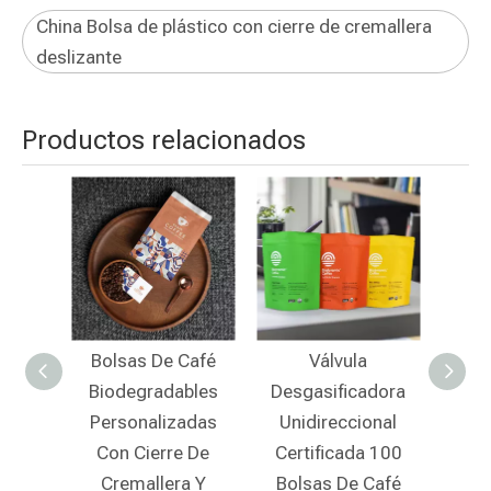
China Bolsa de plástico con cierre de cremallera
deslizante
Productos relacionados
sas De Café
Válvula
Empaquetado De
degradables
Desgasificadora
Café De Papel De
sonalizadas
Unidireccional
Arroz
n Cierre De
Certificada 100
Biodegradable Con
emallera Y
Bolsas De Café
Tapa De Cremallera