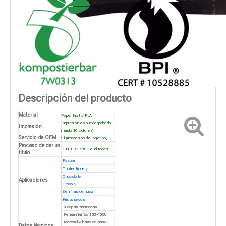
Descripción del producto
Material
Papel Kraft / PLA
Impresión en huecograbado
Impresión
(hasta 10 colores)
Servicio de OEM
Sí (impresión de logotipo)
Proceso de dar un
DIN, BRC e ISO auditados
título
·
Pastea
·
Confectinoery
·
Chocolate
Aplicaciones
·
Granos
·
Semillas de nuez
·
Friuts secos
· 3 capas laminadas
· Pensamiento: 100-150U
· Material a base de papel
Datos técnicos