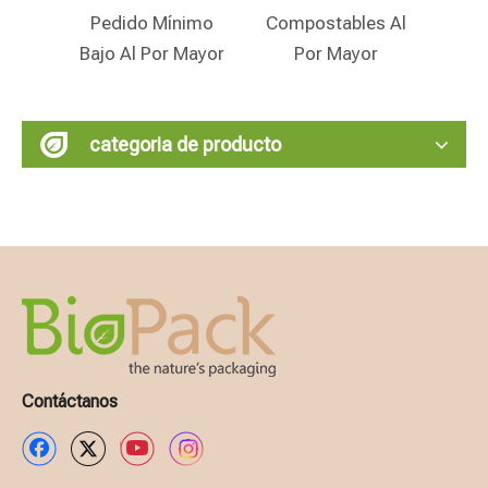
dido Mínimo
Compostables Al
Barata Para Venta
 Al Por Mayor
Por Mayor
Al Por Menor
categoria de producto
Contáctanos