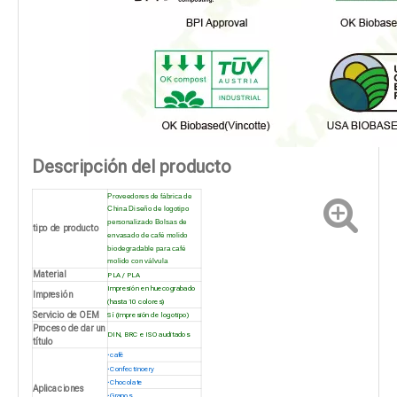
Descripción del producto
Proveedores de fábrica de
China Diseño de logotipo
personalizado Bolsas de
tipo de producto
envasado de café molido
biodegradable para café
molido con válvula
Material
PLA / PLA
Impresión en huecograbado
Impresión
(hasta 10 colores)
Servicio de OEM
Sí (impresión de logotipo)
Proceso de dar un
DIN, BRC e ISO auditados
título
·
café
·
Confectinoery
·
Chocolate
Aplicaciones
·
Granos