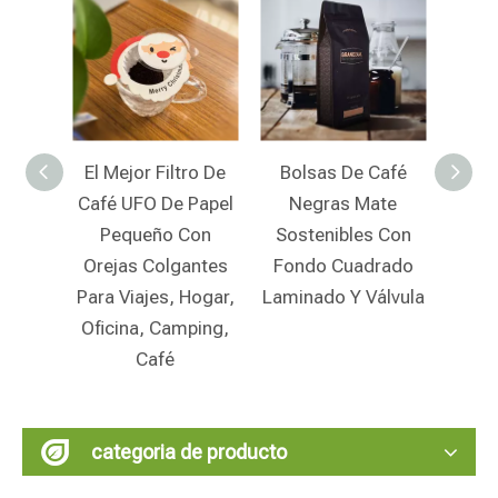
ro De
Bolsas De Café
Bolsas De Café
Papel
Negras Mate
Biodegradables
Des
Con
Sostenibles Con
Personalizadas
Uni
antes
Fondo Cuadrado
Con Cierre De
Cer
Hogar,
Laminado Y Válvula
Cremallera Y
Bol
ping,
Pedido Mínimo
Comp
Bajo Al Por Mayor
P
categoria de producto