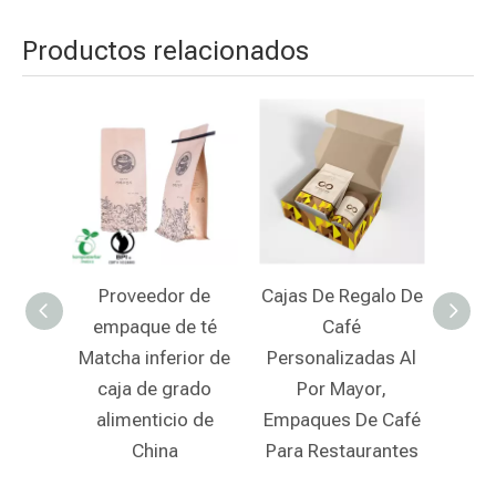
Productos relacionados
edor de
Cajas De Regalo De
Las Mejores
E
e de té
Café
Cápsulas De Café
nferior de
Personalizadas Al
Compostables
e grado
Por Mayor,
Ecológicas
ticio de
Empaques De Café
ina
Para Restaurantes