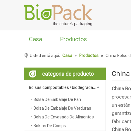
Casa
Productos
Usted está aquí:
Casa
»
Productos
»
China Bolso d
China
categoria de producto
Bolsas compostables / biodegradables
China Bo
procesam
Bolsa De Embalaje De Pan
un están
Bolsa De Embalaje De Verduras
garantiz
Bolsa De Envasado De Alimentos
fabrican
Bolsas De Compra
China Bo