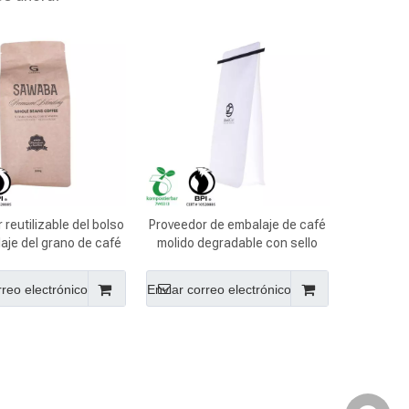
 reutilizable del bolso
Proveedor de embalaje de café
aje del grano de café
molido degradable con sello
el de Kraft de China
térmico de China
rreo electrónico
Enviar correo electrónico