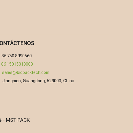
ONTÁCTENOS
86 750 8990560

86 15015013003
sales@biopacktech.com

Jiangmen, Guangdong, 529000, China

fé - MST PACK