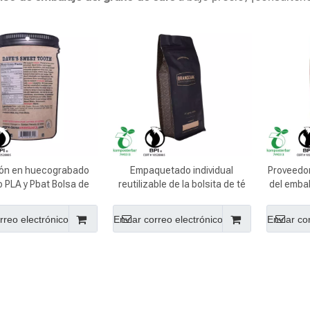
ión en huecograbado
Empaquetado individual
Proveedor
o PLA y Pbat Bolsa de
reutilizable de la bolsita de té
del embal
 lujo al por mayor en
del papel de Kraft al por mayor
del pap
China
de China
rreo electrónico
Enviar correo electrónico
Enviar co