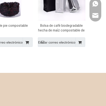
WhatsA
Email
de pie compostable
Bolsa de café biodegradable
hecha de maíz compostable de
película bio barrera 100%
rreo electrónico
Enviar correo electrónico