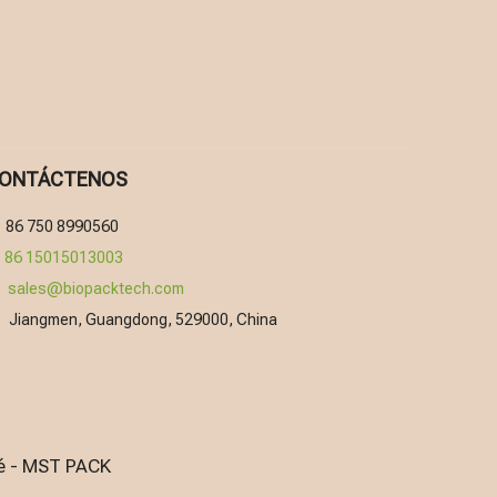
ONTÁCTENOS
86 750 8990560

86 15015013003
sales@biopacktech.com

Jiangmen, Guangdong, 529000, China

fé - MST PACK