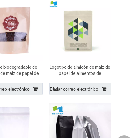
de biodegradable de
Logotipo de almidón de maíz de
 de maíz de papel de
papel de alimentos de
ntos de impresión
impresión personalizada
lizada con su propio
impreso bolsa biodegradable
rreo electrónico
Enviar correo electrónico
logotipo
de PLA