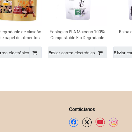
odegradable de almidón
Ecológico PLA Maicena 100%
Bolsa 
de papel de alimentos
Compostable Bio Degradable
esión personalizada
Bolsa de embalaje de plástico
rreo electrónico
Enviar correo electrónico
Enviar co
Contáctanos