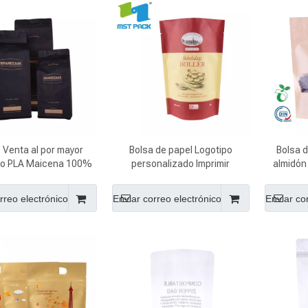
Venta al por mayor
Bolsa de papel Logotipo
Bolsa 
co PLA Maicena 100%
personalizado Imprimir
almidón
able Bio Degradable
Biodegradable Compostable
alime
 embalaje de plástico
PLA Maíz Almidón Bolsa
persona
rreo electrónico
Enviar correo electrónico
Enviar co
Bolsa